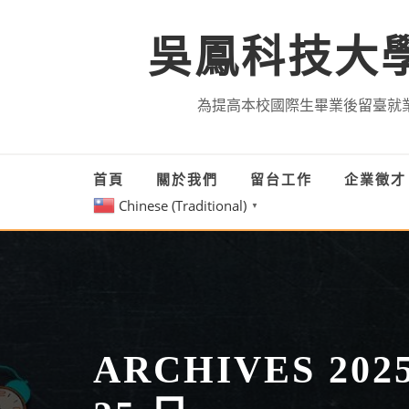
Skip
to
吳鳳科技大
content
為提高本校國際生畢業後留臺就
首頁
關於我們
留台工作
企業徵
Chinese (Traditional)
▼
ARCHIVES 202