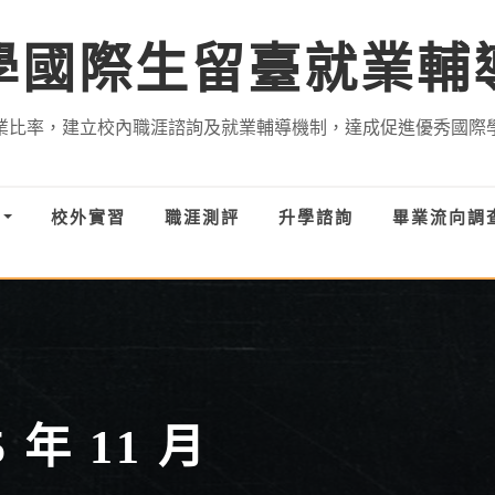
學國際生留臺就業輔
業比率，建立校內職涯諮詢及就業輔導機制，達成促進優秀國際
才
校外實習
職涯測評
升學諮詢
畢業流向調
5 年 11 月