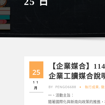
25 日
【企業媒合】11
25
企業工讀媒合說
11
BY
PENGO6688
執行成果
,
徵
月
一、活動主旨：
隨著國際化與新南向政策的推進，