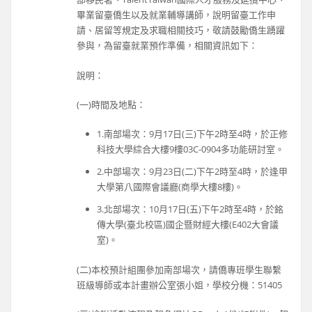
畢業留臺僑生以及就業輔導講師，說明留臺工作申
請、居留等規定及求職相關技巧，敬請鼓勵僑生踴躍
參與，為留臺就業預作準備，相關資訊如下：
說明：
(一)時間及地點：
1.南部場次：9月17日(三)下午2時至4時，於正修
科技大學綜合大樓9樓03C-0904多功能研討室。
2.中部場次：9月23日(二)下午2時至4時，於逢甲
大學第八國際會議廳(商學大樓8樓)。
3.北部場次：10月17日(五)下午2時至4時，於銘
傳大學(臺北校區)國企暨財經大樓(E402大會議
室)。
(二)本校預計組團參加南部場次，請僑專班學生聯繫
班級導師或本計畫辦公室張小姐，學校分機：51405