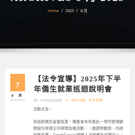
Home
2025
8 月
【法令宣導】2025年下半
7
年僑生就業巡迴說明會
8 月
BY
PENGO6688
校外活動
,
法令宣導
活動主旨：
為協助僑生留臺就業，僑委會本年委託一零四管理顧
問股份有限公司辦理旨揭活動，，邀請勞動部、內政
部移民署、TalentTaiwan國際人才服務及延攬中心、