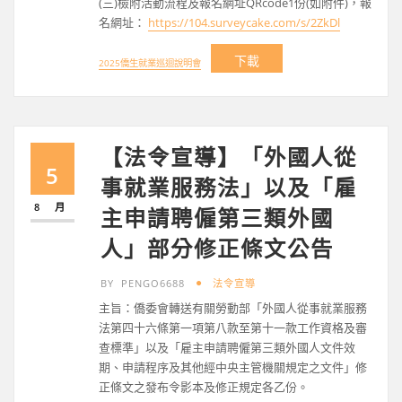
(三)檢附活動流程及報名網址QRcode1份(如附件)，報
名網址：
https://104.surveycake.com/s/2ZkDl
下載
2025僑生就業巡迴說明會
【法令宣導】「外國人從
5
事就業服務法」以及「雇
8 月
主申請聘僱第三類外國
人」部分修正條文公告
BY
PENGO6688
法令宣導
主旨：僑委會轉送有關勞動部「外國人從事就業服務
法第四十六條第一項第八款至第十一款工作資格及審
查標準」以及「雇主申請聘僱第三類外國人文件效
期、申請程序及其他經中央主管機關規定之文件」修
正條文之發布令影本及修正規定各乙份。