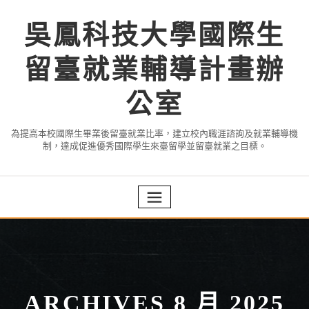
Skip
to
吳鳳科技大學國際生
content
留臺就業輔導計畫辦
公室
為提高本校國際生畢業後留臺就業比率，建立校內職涯諮詢及就業輔導機
制，達成促進優秀國際學生來臺留學並留臺就業之目標。
ARCHIVES 8 月 2025