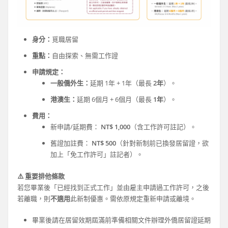
身分：
覓職居留
重點：
自由探索、無需工作證
申請規定：
一般僑外生：
延期 1年 + 1年（最長
2年
）。
港澳生：
延期 6個月 + 6個月（最長
1年
）。
費用：
新申請/延期費：
NT$ 1,000
（含工作許可註記）。
舊證加註費：
NT$ 500
（針對新制前已換發居留證，欲
加上「免工作許可」註記者）。
⚠️ 重要排他條款
若您畢業後「已經找到正式工作」並由雇主申請過工作許可，之後
若離職，則
不適用
此新制優惠。需依原規定重新申請或離境。
畢業後請在居留效期屆滿前準備相關文件辦理外僑居留證延期