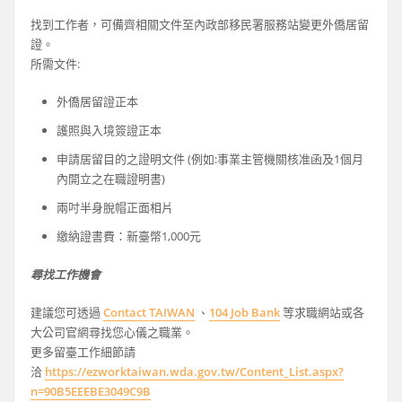
找到工作者，可備齊相關文件至內政部移民署服務站變更外僑居留
證。
所需文件:
外僑居留證正本
護照與入境簽證正本
申請居留目的之證明文件 (例如:事業主管機關核准函及1個月
內開立之在職證明書)
兩吋半身脫帽正面相片
繳納證書費：新臺幣1,000元
尋找工作機會
建議您可透過
Contact TAIWAN
、
104 Job Bank
等求職網站或各
大公司官網尋找您心儀之職業。
更多留臺工作細節請
洽
https://ezworktaiwan.wda.gov.tw/Content_List.aspx?
n=90B5EEEBE3049C9B