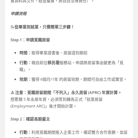
實資料與文件，經查屬實，將自負法律責任）。
申請流程
📝
從畢業到就業，只需簡單三步驟！
Step 1：申請覓職居留
時間：
取得畢業證書後 ~ 居留證到期前
行動：
親自前往
移民署
服務站，申請將居留事由變更為「覓
職」。
效期：
獲得 6個月/1年 的居留效期，期間可自由工作或實習。
⚠️ 注意：覓職居留期間「不列入」永久居留 (APRC) 年資計算。
想累積 5 年永居年資，必須等到轉為正式「就業居留
(Employment ARC)」後才開始計算。
Step 2：確認長期雇主
行動：
利用覓職期間進入企業工作，確認雙方合作意願，並談