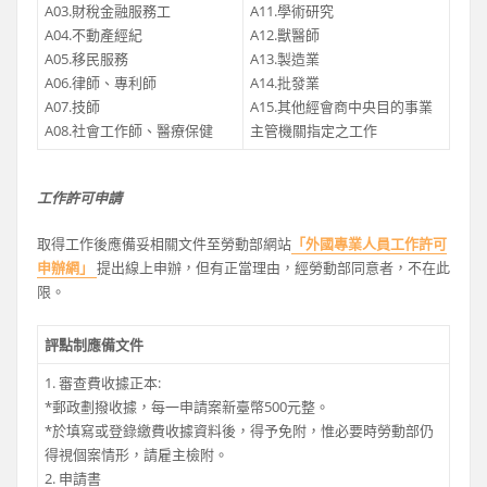
A03.財稅金融服務工
A11.學術研究
A04.不動產經紀
A12.獸醫師
A05.移民服務
A13.製造業
A06.律師、專利師
A14.批發業
A07.技師
A15.其他經會商中央目的事業
A08.社會工作師、醫療保健
主管機關指定之工作
工作許可申請
取得工作後應備妥相關文件至勞動部網站
「外國專業人員工作許可
申辦網」
提出線上申辦，但有正當理由，經勞動部同意者，不在此
限。
評點制應備文件
1. 審查費收據正本:
*郵政劃撥收據，每一申請案新臺幣500元整。
*於填寫或登錄繳費收據資料後，得予免附，惟必要時勞動部仍
得視個案情形，請雇主檢附。
2. 申請書