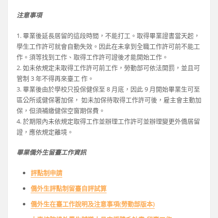
注意事項
1. 畢業後延長居留的這段時間，不能打工。取得畢業證書當天起，
學生工作許可就會自動失效。因此在未拿到全職工作許可前不能工
作。須等找到工作、取得工作許可證後才能開始工作。
2. 如未依規定未取得工作許可前工作，勞動部可依法開罰，並且可
管制 3 年不得再來臺工 作。
3. 畢業後由於學校只投保健保至 8 月底，因此 9 月開始畢業生可至
區公所或健保署加保， 如未加保待取得工作許可後，雇主會主動加
保，但須補繳健保空窗期保費。
4. 於期限內未依規定取得工作並辦理工作許可並辦理變更外僑居留
證，應依規定離境。
畢業僑外生留臺工作資訊
評點制申請
僑外生評點制留臺自評試算
僑外生在臺工作說明及注意事項(勞動部版本)