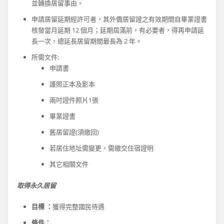
並轉換居留事由。
申請居留延期經許可者，其外僑居留證之有效期間自畢業證書
核發當月延期 12 個月；延期屆滿前，有必要者，得再申請延
長一次，總延長居留期間最長為 2 年。
所需文件:
申請書
護照正本及影本
兩吋證件照片1張
畢業證書
舊居留證(須繳回)
若居住地址需變更，需繳交住宿證明
其它相關文件
取得永久居留
目標 ：
獲得完整國民待遇
條件：