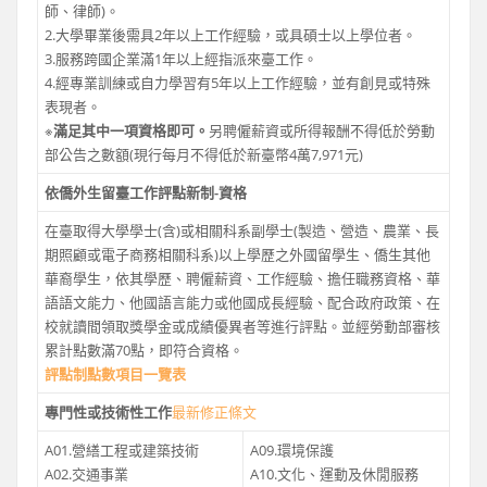
師、律師)。
2.大學畢業後需具2年以上工作經驗，或具碩士以上學位者。
3.服務跨國企業滿1年以上經指派來臺工作。
4.經專業訓練或自力學習有5年以上工作經驗，並有創見或特殊
表現者。
※
滿足其中一項資格即可。
另聘僱薪資或所得報酬不得低於勞動
部公告之數額(現行每月不得低於新臺幣4萬7,971元)
依僑外生留臺工作評點新制-資格
在臺取得大學學士(含)或相關科系副學士(製造、營造、農業、長
期照顧或電子商務相關科系)以上學歷之外國留學生、僑生其他
華裔學生，依其學歷、聘僱薪資、工作經驗、擔任職務資格、華
語語文能力、他國語言能力或他國成長經驗、配合政府政策、在
校就讀間領取獎學金或成績優異者等進行評點。並經勞動部審核
累計點數滿70點，即符合資格。
評點制點數項目一覽表
專門性或技術性工作
最新修正條文
A01.營繕工程或建築技術
A09.環境保護
A02.交通事業
A10.文化、運動及休閒服務