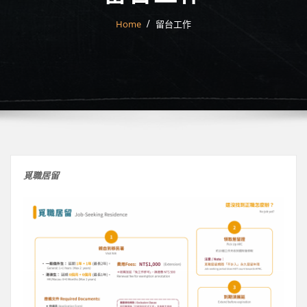
Home
留台工作
覓職居留