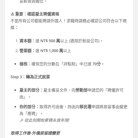
妥薪資與職位。
⚠️ 重要：確認雇主聘僱資格
不是所有公司都能聘請外國人！求職時請務必確認公司符合以下規
模
：
資本額：
達
NT$ 500 萬
以上 (適用於新設公司)。
營業額：
達
NT$ 1,000 萬
以上
檢核：
確保您的分數在「評點制」中已達
70分
。
Step 3：轉為正式就業
雇主的部分：
雇主備妥文件，向
勞動部
申請您的「聘僱許可
函」。
你的部分：
取得許可函後，持函向
移民署
申請將居留事由變更
為「應聘」。
🎉 從此刻開始累積永居年限!
取得工作後-外僑居留證變更