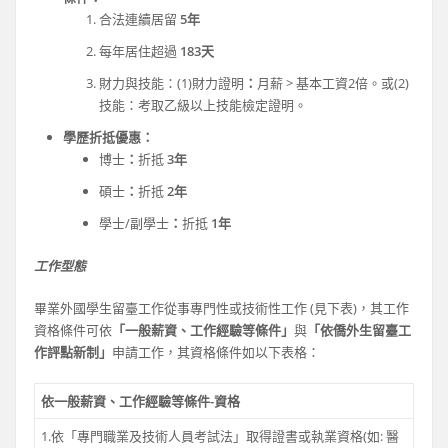
合法連續居留
5年
每年居住超過
183天
財力與技能：(1)財力證明
：
月薪 > 基本工資2倍。或(2)
技能：考取乙級以上技能檢定證明。
學歷折抵優惠：
博士
：
折抵
3年
碩士
：
折抵
2年
學士/副學士
：
折抵
1年
工作型態
畢業外國學生留臺工作從事專門性或技術性工作 (見下表)，其工作
資格條件可依
「一般薪資、工作經驗等條件」
與
「依僑外生留臺工
作評點新制」
申請工作，其資格條件如以下表格：
依一般薪資、工作經驗等條件-資格
1.依「專門職業及技術人員考試法」取得證書或執業資格(如: 醫