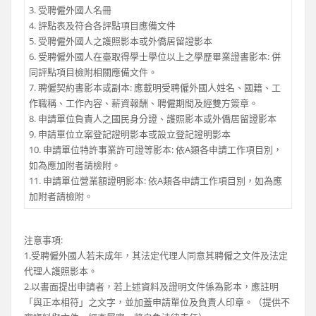
3. 受聘僱外國人名冊
4. 評點表及符合各評點項目應備文件
5. 受聘僱外國人之護照影本或外僑居留證影本
6. 受聘僱外國人在臺取得學士學位以上之學歷畢業證書影本: 併
同評點項目檢附相關應備文件。
7. 聘僱契約書影本或副本: 應載明受聘僱外國人姓名、國籍、工
作職稱、工作內容、薪資報酬、聘僱期間及經雙方簽章。
8. 申請單位負責人之國民身分證、護照影本或外僑居留證影本
9. 申請單位立案登記證明影本或設立登記證明影本
10. 申請單位特許事業許可證等影本: 依A類各申請工作項目別，
如為應加附者請檢附。
11. 申請單位營業額證明影本: 依A類各申請工作項目別，如為應
加附者請檢附。
注意事項:
1.受聘僱外國人若未成年，其法定代理人同意其聘僱之文件及法定
代理人護照影本。
2.以書面提出申請者，若上述資料及證明文件係為影本，應註明
「與正本相符」之文字，並加蓋申請單位及負責人印章。（提供不