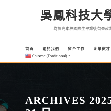
Skip
to
吳鳳科技大
content
為提高本校國際生畢業後留臺就
首頁
關於我們
留台工作
企業徵
Chinese (Traditional)
▼
ARCHIVES 202