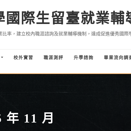
學國際生留臺就業輔
業比率，建立校內職涯諮詢及就業輔導機制，達成促進優秀國際
才
校外實習
職涯測評
升學諮詢
畢業流向調
5 年 11 月