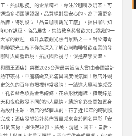
加工、熱誠服務」的企業精神，專注於咖啡及奶茶、可
還通過多項國際認證，品質絕對是安心的。為了讓更多
」品牌，特別設立「品皇咖啡觀光工廠」，提供咖啡知
啡DIY課程、商品展售，集結教育與餐飲文化認識的一
受大眾的歡迎！躍升嘉義觀光熱門景點之一。對於海青
皇咖啡觀光工廠不僅能深入了解台灣咖啡餐飲產業的發
作咖啡與研發環境，拓展國際視野，促進產學交流。
與國王酒店】榮獲2025台灣最美飯店大賞!由泰國設計
和熱帶叢林，華麗精緻又充滿異國度假氛圍！飯店外觀
歷史悠久的百年市場裡非常吸睛！一踏進大廳就能感受
築，孔雀藍色妝點金色線條，花朵形狀雨遮，植栽綠意
白天和夜晚散發不同的迷人風情，繽紛多彩空間如置身
為設計主軸，酒店的整體規劃，花了近10年的時間慢
設完成；酒店發想設計與佈置靈感來自於同名電影「安
51間客房，提供芭達雅、蘇美、清邁、國王、皇后、
有雙人與四人客房可選擇。酒店提供泰式早餐，有4款