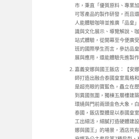
市，秉直「優質原料、專業
可等產品的製作研發，而且
人能體驗咖啡並推廣「品皇
識與文化展示、導覽解說、咖
站式體驗，從開幕至今便廣
班的國際學生而言，參訪品
展與應用，還能體驗先進製
嘉義安娜與國王飯店：【安娜
師打造出融合泰國皇室風格
是超亮眼的寶藍色，矗立在
到異國氛圍，獨棟五層樓建
環繞與門前兩頭金色大象，
泰國，飯店整體是以泰國皇室
工出細活，細膩打造硬體建
娜與國王」的場景，酒店共有
安娜及公主套房等7種房型，