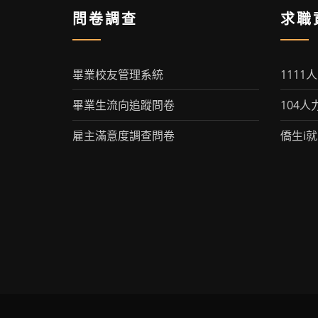
問卷調查
求職
畢業校友管理系統
1111
畢業生流向追蹤問卷
104人
雇主滿意度調查問卷
僑生i