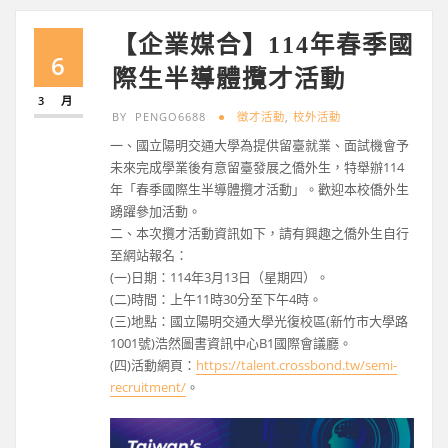
【企業媒合】114年春季國
6
際生半導體攬才活動
3 月
BY
PENGO6688
徵才活動
,
校外活動
一、國立陽明交通大學為提供留臺就業、面試機會予
未來完成學業後有意留臺發展之僑外生，特舉辦114
年「春季國際生半導體攬才活動」。歡迎本校僑外生
踴躍參加活動。
二、本次攬才活動資訊如下，請有興趣之僑外生自行
至網站報名：
(一)日期：114年3月13日（星期四）。
(二)時間：上午11時30分至下午4時。
(三)地點：國立陽明交通大學光復校區(新竹市大學路
1001號)浩然圖書資訊中心B1國際會議廳。
(四)活動網頁：
https://talent.crossbond.tw/semi-
recruitment/
。