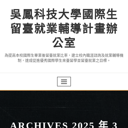
Skip
to
吳鳳科技大學國際生
content
留臺就業輔導計畫辦
公室
為提高本校國際生畢業後留臺就業比率，建立校內職涯諮詢及就業輔導機
制，達成促進優秀國際學生來臺留學並留臺就業之目標。
ARCHIVES 2025 年 3