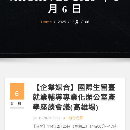
月 6 日
Home
2025
3 月
06
【企業媒合】國際生留臺
6
就業輔導專業化辦公室產
3 月
學座談會議(高雄場)
BY
PENGO6688
執行成果
【時間】114年2月25日（星期二）14時00分～17時