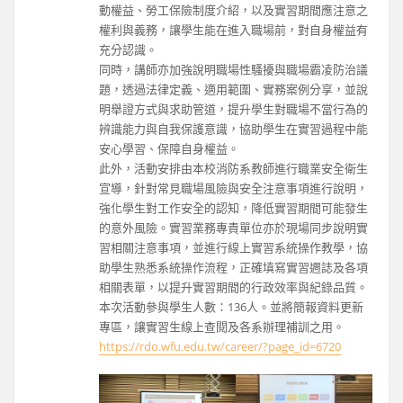
動權益、勞工保險制度介紹，以及實習期間應注意之
權利與義務，讓學生能在進入職場前，對自身權益有
充分認識。
同時，講師亦加強說明職場性騷擾與職場霸凌防治議
題，透過法律定義、適用範圍、實務案例分享，並說
明舉證方式與求助管道，提升學生對職場不當行為的
辨識能力與自我保護意識，協助學生在實習過程中能
安心學習、保障自身權益。
此外，活動安排由本校消防系教師進行職業安全衛生
宣導，針對常見職場風險與安全注意事項進行說明，
強化學生對工作安全的認知，降低實習期間可能發生
的意外風險。實習業務專責單位亦於現場同步說明實
習相關注意事項，並進行線上實習系統操作教學，協
助學生熟悉系統操作流程，正確填寫實習週誌及各項
相關表單，以提升實習期間的行政效率與紀錄品質。
本次活動參與學生人數：136人。並將簡報資料更新
專區，讓實習生線上查閱及各系辦理補訓之用。
https://rdo.wfu.edu.tw/career/?page_id=6720