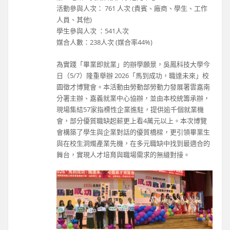
活動參與人次： 761 人次 (貴賓、廠商、學生、工作
人員、其他)
學生參與人次 ：541人次
媒合人數：238人次 (媒合率44%)
為實踐「畢業即就業」的辦學願景，吳鳳科技大學今
日（5/7）隆重舉辦 2026「馬到成功，職達未來」校
園徵才博覽會。本活動由勞動部勞動力發展署雲嘉南
分署主辦、嘉義就業中心協辦，並由本校統籌承辦，
現場集結57家指標性企業進駐，提供逾千個就業機
會，部分優質職缺起薪更上看4萬元以上。本次博覽
會構築了學生與企業對話的優質橋樑，更引領畢業生
與在校生洞燭產業先機，在多元職缺中找到最適合的
舞台，實現人才培育與職場需求的無縫對接。