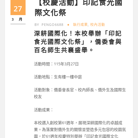
【校慶活動】印記食光國
27
際文化祭
3 月
BY
PENGO6688
執行成果
,
校內活動
深耕國際化！本校舉辦「印記
食光國際文化祭」，僑委會與
百名師生共襄盛舉。
活動時間：115年3月27日
活動地點：生有樓一樓中庭
活動對象：僑委會長官、校內師長、僑外生及國際生
校友
活動成果：
本校邁入創校第61週年，展現深耕國際化的卓越成
果。為落實對僑外生的關懷並營造多元包容的校園氛
圍，於61週年校慶特別舉辦「印記食光國際文化