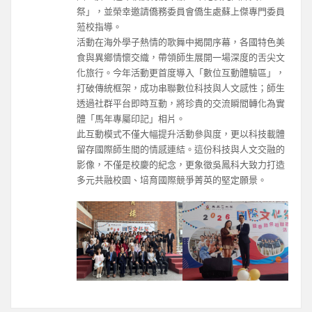
祭」，並榮幸邀請僑務委員會僑生處蘇上傑專門委員
蒞校指導。
活動在海外學子熱情的歌舞中揭開序幕，各國特色美
食與異鄉情懷交織，帶領師生展開一場深度的舌尖文
化旅行。今年活動更首度導入「數位互動體驗區」，
打破傳統框架，成功串聯數位科技與人文感性；師生
透過社群平台即時互動，將珍貴的交流瞬間轉化為實
體「馬年專屬印記」相片。
此互動模式不僅大幅提升活動參與度，更以科技載體
留存國際師生間的情感連結。這份科技與人文交融的
影像，不僅是校慶的紀念，更象徵吳鳳科大致力打造
多元共融校園、培育國際競爭菁英的堅定願景。