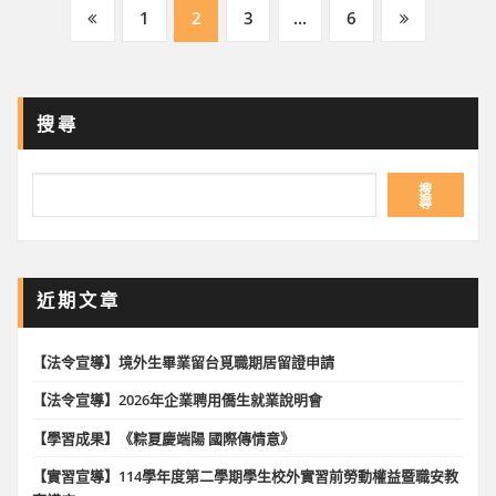
文
1
2
3
...
6
章
分
搜尋
頁
搜
尋
近期文章
【法令宣導】境外生畢業留台覓職期居留證申請
【法令宣導】2026年企業聘用僑生就業說明會
【學習成果】《粽夏慶端陽 國際傳情意》
【實習宣導】114學年度第二學期學生校外實習前勞動權益暨職安教