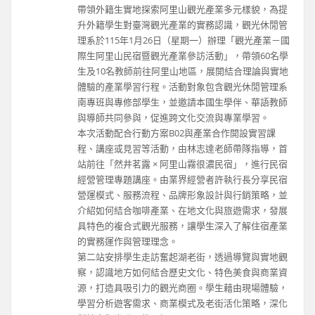
帶領外籍生實地探索阿里山觀光產業多元樣貌，為提
升外籍學生對臺灣觀光產業的實務認識，觀光休閒管
理系於115年1月26日（星期一）辦理「觀光產業－國
際生阿里山民宿暨觀光產業參訪活動」，帶領60名學
生及10名教師前往阿里山地區，展開結合理論與實地
體驗的產業學習行程。活動對象包含觀光休閒管理系
南專班與專修部學生，並邀請本國生學伴、華語教師
與導師共同參與，促進跨文化交流與專業學習。
本次活動配合行動方案B02與產業合作開設實習課
程、講座或見習等活動，由林志達老師帶隊指導，首
站前往「然井茗露 × 阿里山霧很濃民宿」，進行民宿
經營管理專題講座。由業界經營者許執行長分享民宿
營運模式、服務流程、品牌形象設計與行銷策略，並
介紹如何結合咖啡產業、在地文化與旅遊需求，發展
具特色的複合式觀光服務，讓學生深入了解住宿產業
的實務運作與管理理念。
第二站安排學生走訪奮起湖老街，透過導覽與實地觀
察，認識地方如何結合歷史文化、特色美食與商業資
源，打造具吸引力的觀光商圈。學生藉由現場體驗，
學習分析遊客需求、商業模式及老街活化策略，深化