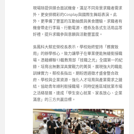
現場除提供媒合面試機會，滿足不同背景求職者需求
外，更安排精彩的Cosplay與國際生舞蹈表演。此
外，更準備了豐富的互動抽獎與美食體驗，求職者有
機會帶走行李箱、行動電源、禮券及各式生活用品等
好禮，提升求職參與意願與活動豐富度。
吳鳳科大蔡宏榮校長表示，學校始終堅持「務實致
用」的辦學核心，致力讓學子在畢業便能無縫銜接職
場。憑藉蟬聯13載教育部「技職之光」全國第一的紀
錄，培育出無數深具實戰力的菁英，展現強大的職能
訓練實力。蔡校長指出，期盼透過徵才盛會整合政
府、學校與企業資源，強化人才培育與產業需求之鏈
結，協助青年順利銜接職場，同時促進區域就業市場
之活絡發展，達成「學生安心就業、家長放心、企業
滿意」的三方共贏目標。