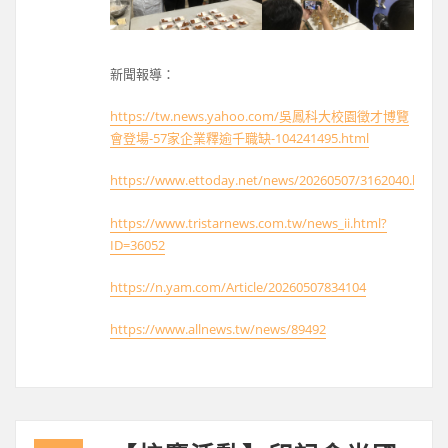
新聞報導：
https://tw.news.yahoo.com/吳鳳科大校園徵才博覽
會登場-57家企業釋逾千職缺-104241495.html
https://www.ettoday.net/news/20260507/3162040.htm
https://www.tristarnews.com.tw/news_ii.html?
ID=36052
https://n.yam.com/Article/20260507834104
https://www.allnews.tw/news/89492