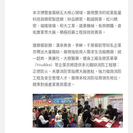
本次博覽會廣納五大核心領域，展現豐沛的就業能量
科技與精密製造類：矽品精密、勤誠興業、松川精
密、福隆玻璃、和大工業、遠東機械、長榮鋼鐵、倉
佑實業等大廠，積極招募工程與技術菁英。
連鎖餐飲類：漢來美食、爭鮮、千葉餐飲等知名企業
亦釋出大量職缺，展現強勁用人需求生活服務類：統
一超商、美廉社、大樹醫藥、健身工廠及微笑單車
（YouBike）等企業亦將提供多元職缺消防工程類：
正德防火、禾康消防等指標大廠進駐，強力徵詢消防
工程及安全管理人才，展現本校消防培育領先地位，
精準對接產業菁英需求。