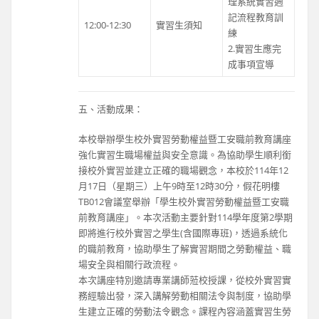
理系統實習週
記流程教育訓
12:00-12:30
實習生須知
練
2.實習生應完
成事項宣導
五、活動成果：
本校舉辦學生校外實習勞動權益暨工安職前教育講座
強化實習生職場權益與安全意識。為協助學生順利銜
接校外實習並建立正確的職場觀念，本校於114年12
月17日（星期三）上午9時至12時30分，假花明樓
TB012會議室舉辦「學生校外實習勞動權益暨工安職
前教育講座」。本次活動主要針對114學年度第2學期
即將進行校外實習之學生(含國際專班)，透過系統化
的職前教育，協助學生了解實習期間之勞動權益、職
場安全與相關行政流程。
本次講座特別邀請專業講師蒞校授課，從校外實習實
務經驗出發，深入講解勞動相關法令與制度，協助學
生建立正確的勞動法令觀念。課程內容涵蓋實習生勞