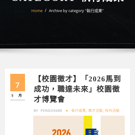
Home
Archive by category "執行成果"
【校園徵才】「2026馬到
7
成功，職達未來」校園徵
5 月
才博覽會
BY
PENGO6688
執行成果
,
徵才活動
,
校內活動