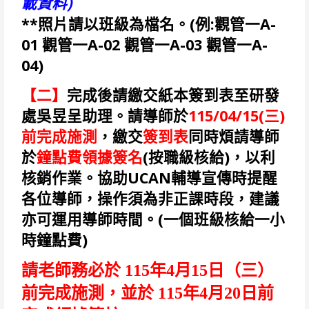
載資料)
**照片請以班級為檔名。(例:觀管一A-
01 觀管一A-02 觀管一A-03 觀管一A-
04)
【二】
完成後請繳交紙本簽到表至研發
處吳昱呈助理。請導師於
115/04/15(三
)
前完成施測
，繳交
簽到表
同時煩請導師
於
鐘點費領據簽名
(按職級核給)，以利
核銷作業。協助UCAN輔導宣傳時提醒
各位導師，操作須為非正課時段，建議
亦可運用導師時間。(一個班級核給一小
時鐘點費)
請老師務必於 115年4月15日（三）
前完成施測，並於 115年4月20日前