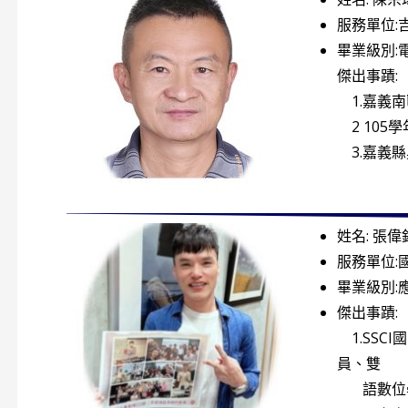
服務單位:
畢業級別:
傑出事蹟:
1.嘉義南
2 105
3.嘉義
姓名: 張偉
服務單位:
畢業級別:
傑出事蹟:
1.SSC
員、雙
語數位學