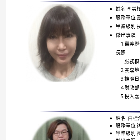
姓名:李美
服務單位:
畢業級別:
傑出事蹟:
1.嘉義
長照
服務模式
2.雲嘉地
3.推廣
4.財政
5.投入
姓名: 白桂
服務單位:
畢業級別: