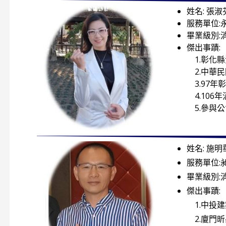
姓名: 張淑
服務單位:
畢業級別:
傑出事蹟:
1.彰化
2.中華
3.97年
4.106
5.參與公
姓名: 施明
服務單位:
畢業級別:
傑出事蹟:
1.中投
2.廈門