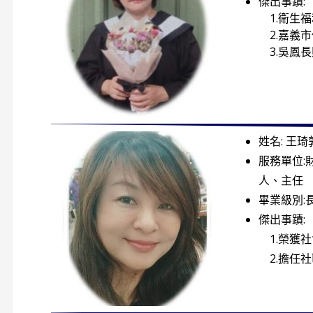
傑出事蹟:
1.衛生福
2.嘉義
3.吳鳳長
姓名: 王琦
服務單位:
人、主任
畢業級別:
傑出事蹟:
1.榮獲
2.擔任