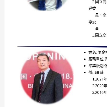
2.國立
導委
員、高級
導委
員
3.國立
姓名: 陳金
服務單位:
畢業級別:
傑出事蹟:
1.202
2.202
3.201