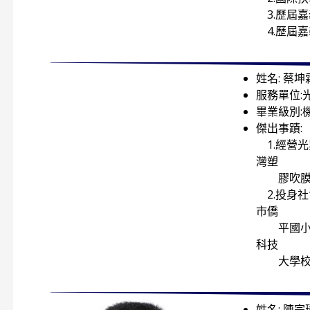
3.歷屆
4.歷屆
姓名: 蔡坤
服務單位:
畢業級別:
傑出事蹟:
1.經營
灣塑
膠吹膜機
2.投身
市僑
平國小家
科技
大學校友
姓名: 陳宗