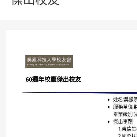
60週年校慶傑出校友
姓名:吳振
服務單位:
畢業級別:
傑出事蹟:
1.東信生
2.國際扶輪